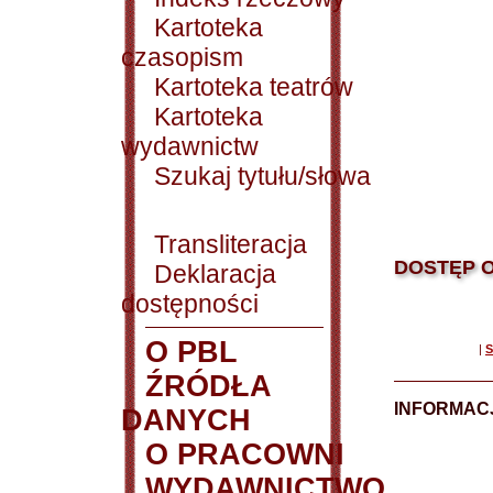
Kartoteka
czasopism
Kartoteka teatrów
Kartoteka
wydawnictw
Szukaj tytułu/słowa
Transliteracja
DOSTĘP O
Deklaracja
dostępności
O PBL
|
S
ŹRÓDŁA
INFORMAC
DANYCH
O PRACOWNI
WYDAWNICTWO