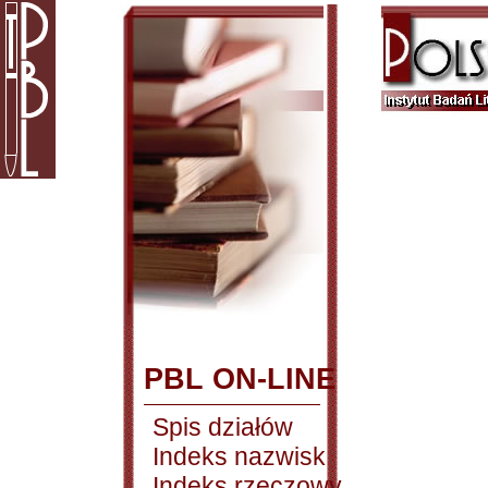
PBL ON-LINE
Spis działów
Indeks nazwisk
Indeks rzeczowy