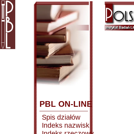
PBL ON-LINE
Spis działów
Indeks nazwisk
Indeks rzeczowy