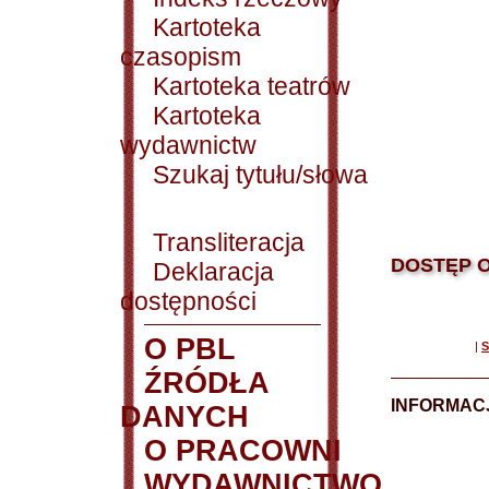
Kartoteka
czasopism
Kartoteka teatrów
Kartoteka
wydawnictw
Szukaj tytułu/słowa
Transliteracja
DOSTĘP O
Deklaracja
dostępności
O PBL
|
S
ŹRÓDŁA
INFORMAC
DANYCH
O PRACOWNI
WYDAWNICTWO