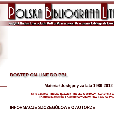
DOSTĘP ON-LINE DO PBL
Materiał dostępny za lata 1989-2012
|
Spis działów
|
Indeks nazwisk
|
Indeks rzeczowy
|
Kartoteka 
|
Kartoteka teatrów
|
Kartoteka wydawnictw
|
Szukaj tyt
INFORMACJE SZCZEGÓŁOWE O AUTORZE