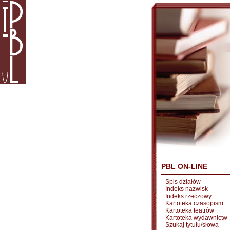
PBL ON-LINE
Spis działów
Indeks nazwisk
Indeks rzeczowy
Kartoteka czasopism
Kartoteka teatrów
Kartoteka wydawnictw
Szukaj tytułu/słowa