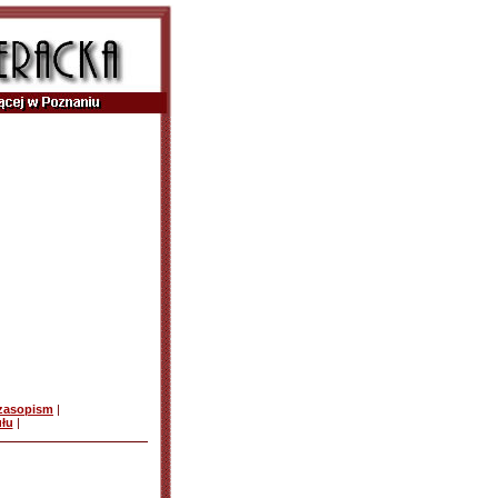
czasopism
|
ułu
|