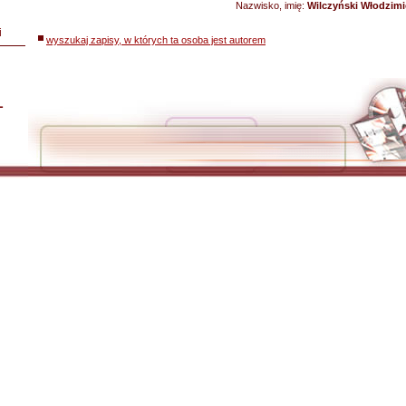
Nazwisko, imię:
Wilczyński Włodzimi
i
wyszukaj zapisy, w których ta osoba jest autorem
L