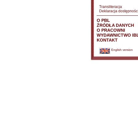
Transliteracja
Deklaracja dostępnośc
O PBL
ŹRÓDŁA DANYCH
O PRACOWNI
WYDAWNICTWO IB
KONTAKT
English version