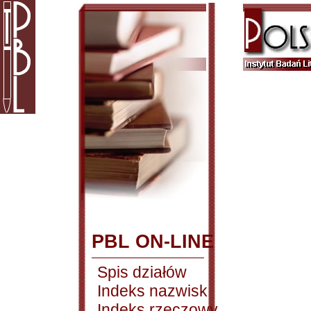
PBL ON-LINE
Spis działów
Indeks nazwisk
Indeks rzeczowy