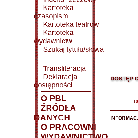
Kartoteka
czasopism
Kartoteka teatrów
Kartoteka
wydawnictw
Szukaj tytułu/słowa
Transliteracja
Deklaracja
DOSTĘP O
dostępności
O PBL
|
S
ŹRÓDŁA
DANYCH
INFORMAC
O PRACOWNI
WYDAWNICTWO