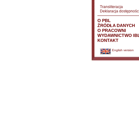
Transliteracja
Deklaracja dostępnośc
O PBL
ŹRÓDŁA DANYCH
O PRACOWNI
WYDAWNICTWO IB
KONTAKT
English version