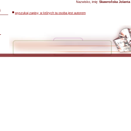
Nazwisko, imię:
Skawrońska Jolanta
i
wyszukaj zapisy, w których ta osoba jest autorem
L