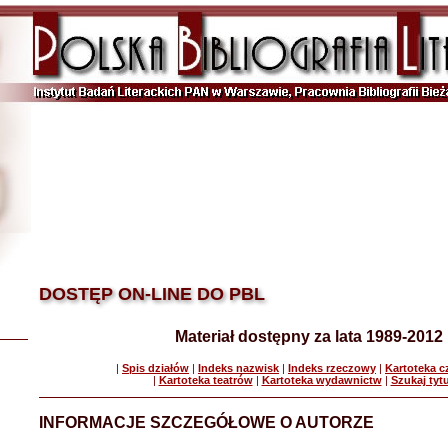
DOSTĘP ON-LINE DO PBL
Materiał dostępny za lata 1989-2012
|
Spis działów
|
Indeks nazwisk
|
Indeks rzeczowy
|
Kartoteka 
|
Kartoteka teatrów
|
Kartoteka wydawnictw
|
Szukaj tyt
INFORMACJE SZCZEGÓŁOWE O AUTORZE