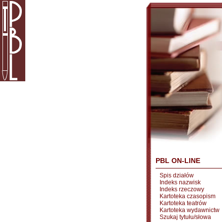
PBL ON-LINE
Spis działów
Indeks nazwisk
Indeks rzeczowy
Kartoteka czasopism
Kartoteka teatrów
Kartoteka wydawnictw
Szukaj tytułu/słowa