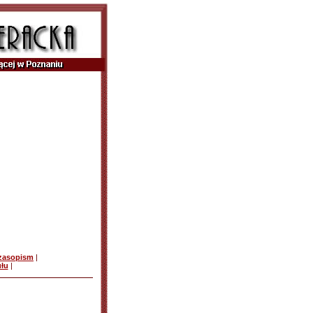
czasopism
|
ułu
|