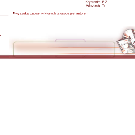
Kryptonim:
B.Z.
Adnotacje:
Tr
i
wyszukaj zapisy, w których ta osoba jest autorem
L