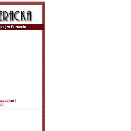
czasopism
|
ułu
|