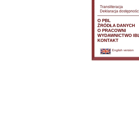
Transliteracja
Deklaracja dostępnośc
O PBL
ŹRÓDŁA DANYCH
O PRACOWNI
WYDAWNICTWO IB
KONTAKT
English version