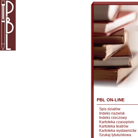
PBL ON-LINE
Spis działów
Indeks nazwisk
Indeks rzeczowy
Kartoteka czasopism
Kartoteka teatrów
Kartoteka wydawnictw
Szukaj tytułu/słowa