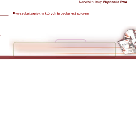
Nazwisko, imię:
Wąchocka Ewa
i
wyszukaj zapisy, w których ta osoba jest autorem
L