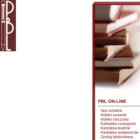
PBL ON-LINE
Spis działów
Indeks nazwisk
Indeks rzeczowy
Kartoteka czasopism
Kartoteka teatrów
Kartoteka wydawnictw
Szukaj tytułu/słowa