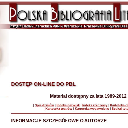
DOSTĘP ON-LINE DO PBL
Materiał dostępny za lata 1989-2012
|
Spis działów
|
Indeks nazwisk
|
Indeks rzeczowy
|
Kartoteka 
|
Kartoteka teatrów
|
Kartoteka wydawnictw
|
Szukaj tyt
INFORMACJE SZCZEGÓŁOWE O AUTORZE