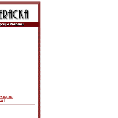
czasopism
|
ułu
|