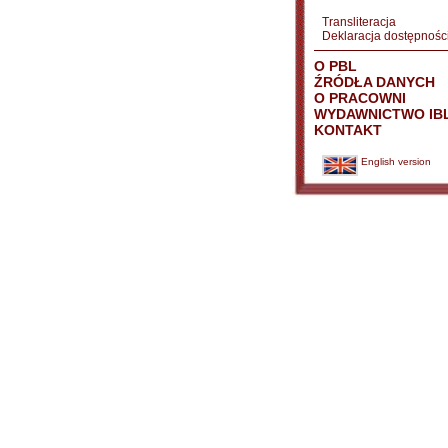
Transliteracja
Deklaracja dostępnośc
O PBL
ŹRÓDŁA DANYCH
O PRACOWNI
WYDAWNICTWO IB
KONTAKT
English version