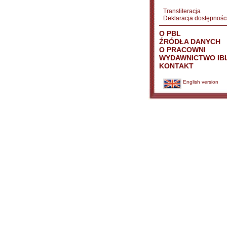
Transliteracja
Deklaracja dostępnośc
O PBL
ŹRÓDŁA DANYCH
O PRACOWNI
WYDAWNICTWO IB
KONTAKT
English version