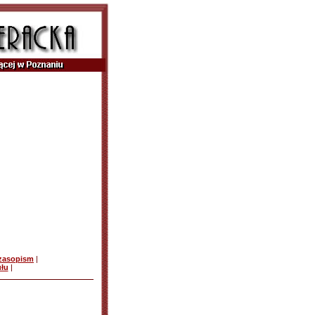
czasopism
|
ułu
|