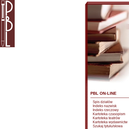
PBL ON-LINE
Spis działów
Indeks nazwisk
Indeks rzeczowy
Kartoteka czasopism
Kartoteka teatrów
Kartoteka wydawnictw
Szukaj tytułu/słowa