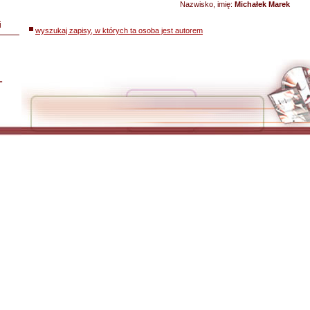
Nazwisko, imię:
Michałek Marek
i
wyszukaj zapisy, w których ta osoba jest autorem
L