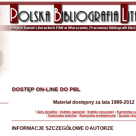
DOSTĘP ON-LINE DO PBL
Materiał dostępny za lata 1989-2012
|
Spis działów
|
Indeks nazwisk
|
Indeks rzeczowy
|
Kartoteka 
|
Kartoteka teatrów
|
Kartoteka wydawnictw
|
Szukaj tyt
INFORMACJE SZCZEGÓŁOWE O AUTORZE