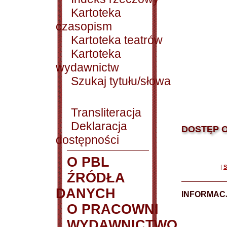
Kartoteka
czasopism
Kartoteka teatrów
Kartoteka
wydawnictw
Szukaj tytułu/słowa
Transliteracja
Deklaracja
DOSTĘP O
dostępności
O PBL
|
S
ŹRÓDŁA
DANYCH
INFORMAC
O PRACOWNI
WYDAWNICTWO