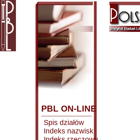
PBL ON-LINE
Spis działów
Indeks nazwisk
Indeks rzeczowy