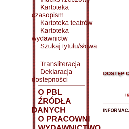
Kartoteka
czasopism
Kartoteka teatrów
Kartoteka
wydawnictw
Szukaj tytułu/słowa
Transliteracja
Deklaracja
DOSTĘP O
dostępności
O PBL
|
S
ŹRÓDŁA
DANYCH
INFORMAC
O PRACOWNI
WYDAWNICTWO