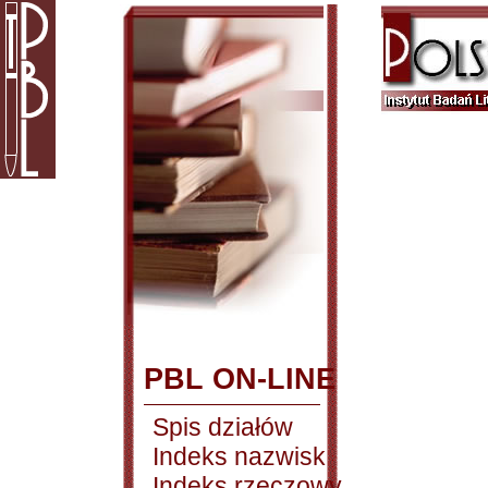
PBL ON-LINE
Spis działów
Indeks nazwisk
Indeks rzeczowy