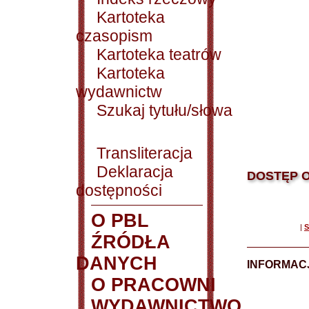
Kartoteka
czasopism
Kartoteka teatrów
Kartoteka
wydawnictw
Szukaj tytułu/słowa
Transliteracja
Deklaracja
DOSTĘP O
dostępności
O PBL
|
S
ŹRÓDŁA
DANYCH
INFORMAC
O PRACOWNI
WYDAWNICTWO