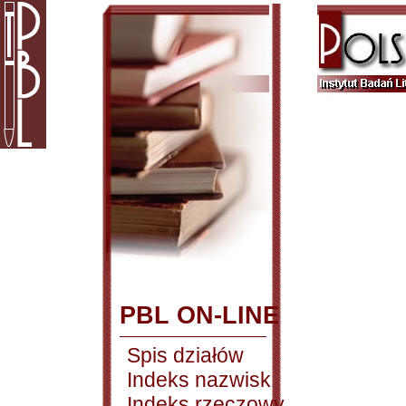
PBL ON-LINE
Spis działów
Indeks nazwisk
Indeks rzeczowy