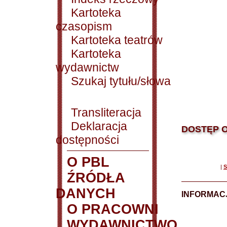
Kartoteka
czasopism
Kartoteka teatrów
Kartoteka
wydawnictw
Szukaj tytułu/słowa
Transliteracja
Deklaracja
DOSTĘP O
dostępności
O PBL
|
S
ŹRÓDŁA
DANYCH
INFORMAC
O PRACOWNI
WYDAWNICTWO