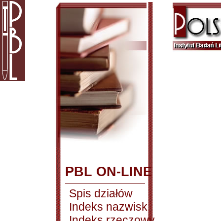
PBL ON-LINE
Spis działów
Indeks nazwisk
Indeks rzeczowy