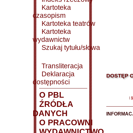
Kartoteka
czasopism
Kartoteka teatrów
Kartoteka
wydawnictw
Szukaj tytułu/słowa
Transliteracja
Deklaracja
DOSTĘP O
dostępności
O PBL
|
S
ŹRÓDŁA
DANYCH
INFORMAC
O PRACOWNI
WYDAWNICTWO