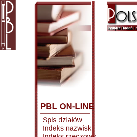
PBL ON-LINE
Spis działów
Indeks nazwisk
Indeks rzeczowy