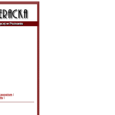
czasopism
|
ułu
|