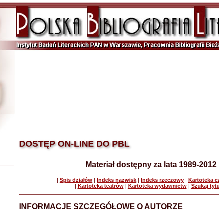
DOSTĘP ON-LINE DO PBL
Materiał dostępny za lata 1989-2012
|
Spis działów
|
Indeks nazwisk
|
Indeks rzeczowy
|
Kartoteka 
|
Kartoteka teatrów
|
Kartoteka wydawnictw
|
Szukaj tyt
INFORMACJE SZCZEGÓŁOWE O AUTORZE