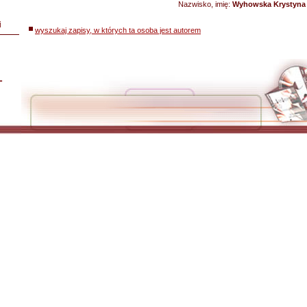
Nazwisko, imię:
Wyhowska Krystyna
i
wyszukaj zapisy, w których ta osoba jest autorem
L