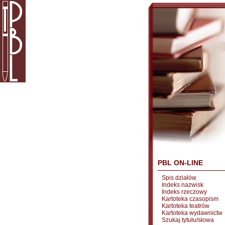
PBL ON-LINE
Spis działów
Indeks nazwisk
Indeks rzeczowy
Kartoteka czasopism
Kartoteka teatrów
Kartoteka wydawnictw
Szukaj tytułu/słowa