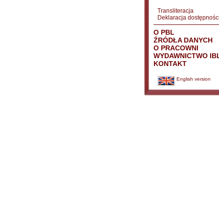
Transliteracja
Deklaracja dostępnośc
O PBL
ŹRÓDŁA DANYCH
O PRACOWNI
WYDAWNICTWO IB
KONTAKT
English version