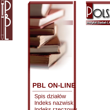
PBL ON-LINE
Spis działów
Indeks nazwisk
Indeks rzeczowy