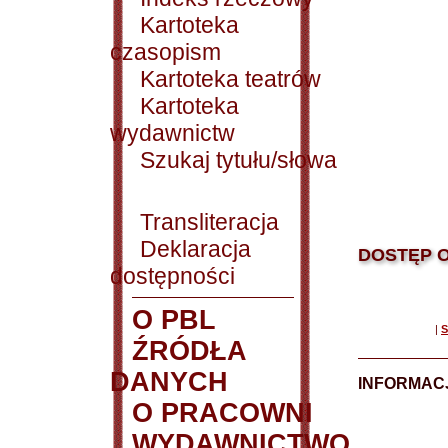
Kartoteka
czasopism
Kartoteka teatrów
Kartoteka
wydawnictw
Szukaj tytułu/słowa
Transliteracja
Deklaracja
DOSTĘP O
dostępności
O PBL
|
S
ŹRÓDŁA
DANYCH
INFORMAC
O PRACOWNI
WYDAWNICTWO