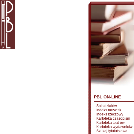
PBL ON-LINE
Spis działów
Indeks nazwisk
Indeks rzeczowy
Kartoteka czasopism
Kartoteka teatrów
Kartoteka wydawnictw
Szukaj tytułu/słowa