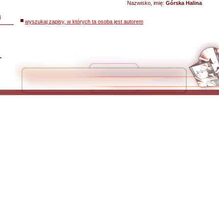
Nazwisko, imię:
Górska Halina
i
wyszukaj zapisy, w których ta osoba jest autorem
L