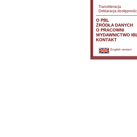
Transliteracja
Deklaracja dostępnośc
O PBL
ŹRÓDŁA DANYCH
O PRACOWNI
WYDAWNICTWO IB
KONTAKT
English version