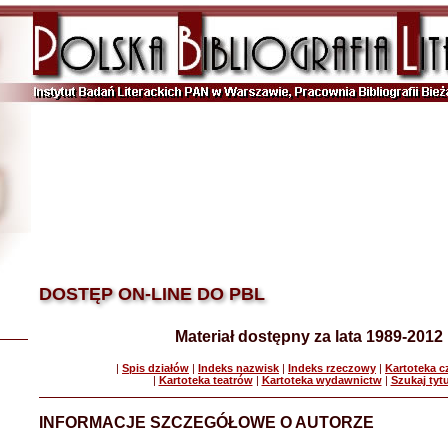
DOSTĘP ON-LINE DO PBL
Materiał dostępny za lata 1989-2012
|
Spis działów
|
Indeks nazwisk
|
Indeks rzeczowy
|
Kartoteka 
|
Kartoteka teatrów
|
Kartoteka wydawnictw
|
Szukaj tyt
INFORMACJE SZCZEGÓŁOWE O AUTORZE