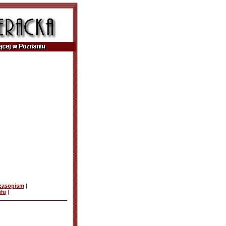
czasopism
|
ułu
|