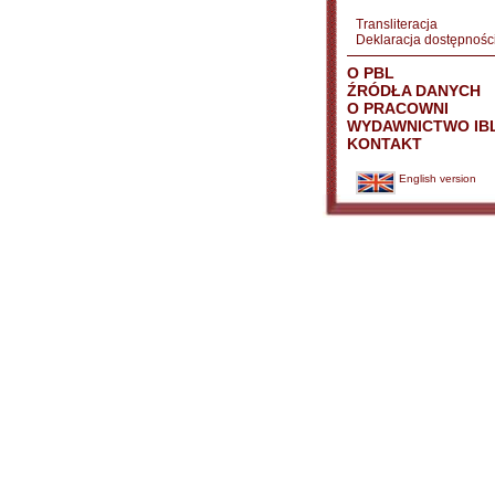
Transliteracja
Deklaracja dostępnośc
O PBL
ŹRÓDŁA DANYCH
O PRACOWNI
WYDAWNICTWO IB
KONTAKT
English version