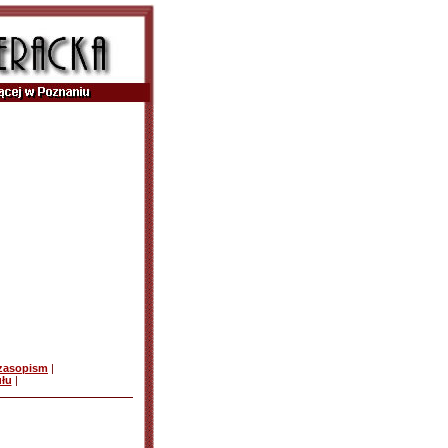
czasopism
|
ułu
|