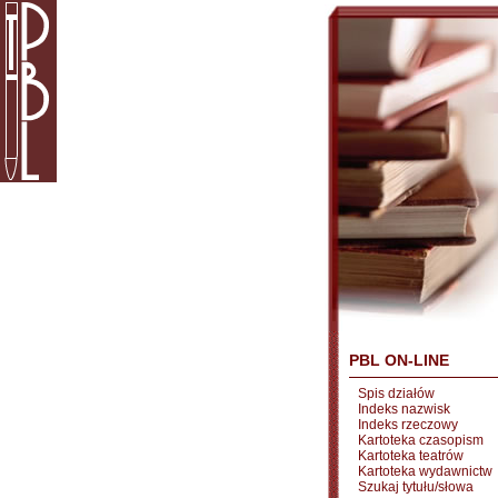
PBL ON-LINE
Spis działów
Indeks nazwisk
Indeks rzeczowy
Kartoteka czasopism
Kartoteka teatrów
Kartoteka wydawnictw
Szukaj tytułu/słowa