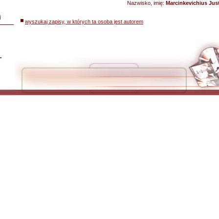
Nazwisko, imię:
Marcinkevichius Jus
i
wyszukaj zapisy, w których ta osoba jest autorem
L