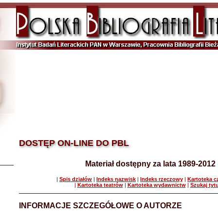
DOSTĘP ON-LINE DO PBL
Materiał dostępny za lata 1989-2012
|
Spis działów
|
Indeks nazwisk
|
Indeks rzeczowy
|
Kartoteka 
|
Kartoteka teatrów
|
Kartoteka wydawnictw
|
Szukaj tyt
INFORMACJE SZCZEGÓŁOWE O AUTORZE