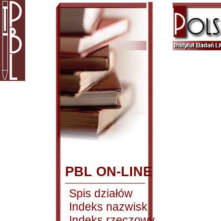
PBL ON-LINE
Spis działów
Indeks nazwisk
Indeks rzeczowy