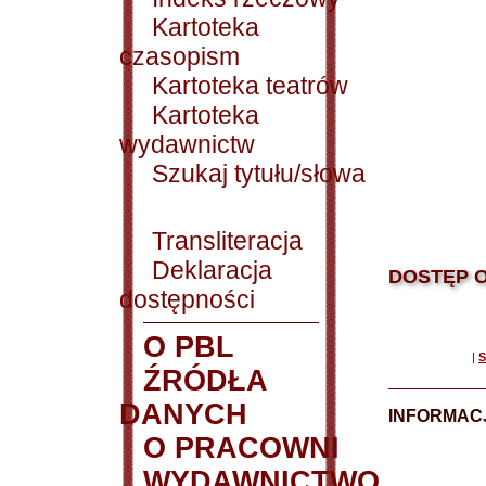
Kartoteka
czasopism
Kartoteka teatrów
Kartoteka
wydawnictw
Szukaj tytułu/słowa
Transliteracja
Deklaracja
DOSTĘP O
dostępności
O PBL
|
S
ŹRÓDŁA
DANYCH
INFORMAC
O PRACOWNI
WYDAWNICTWO