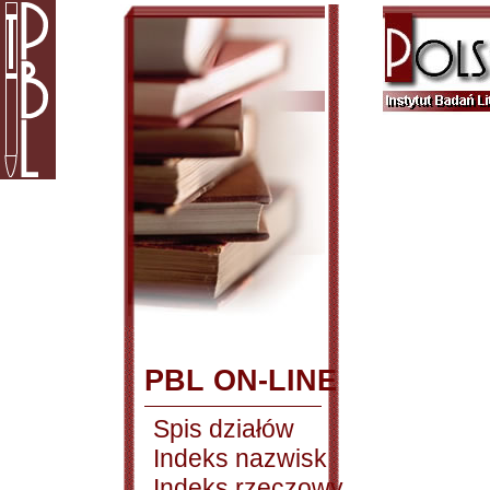
PBL ON-LINE
Spis działów
Indeks nazwisk
Indeks rzeczowy