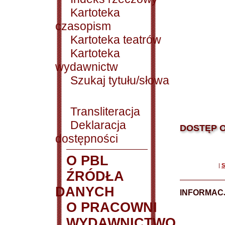
Kartoteka
czasopism
Kartoteka teatrów
Kartoteka
wydawnictw
Szukaj tytułu/słowa
Transliteracja
Deklaracja
DOSTĘP O
dostępności
O PBL
|
S
ŹRÓDŁA
DANYCH
INFORMAC
O PRACOWNI
WYDAWNICTWO