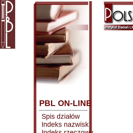
PBL ON-LINE
Spis działów
Indeks nazwisk
Indeks rzeczowy