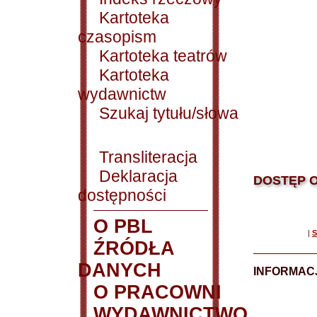
Kartoteka
czasopism
Kartoteka teatrów
Kartoteka
wydawnictw
Szukaj tytułu/słowa
Transliteracja
Deklaracja
DOSTĘP O
dostępności
O PBL
|
S
ŹRÓDŁA
DANYCH
INFORMAC
O PRACOWNI
WYDAWNICTWO