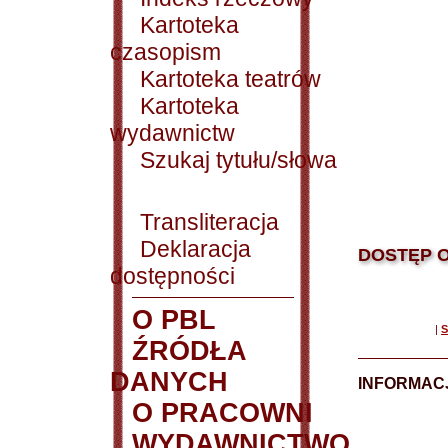
Kartoteka
czasopism
Kartoteka teatrów
Kartoteka
wydawnictw
Szukaj tytułu/słowa
Transliteracja
Deklaracja
DOSTĘP O
dostępności
O PBL
|
S
ŹRÓDŁA
DANYCH
INFORMAC
O PRACOWNI
WYDAWNICTWO