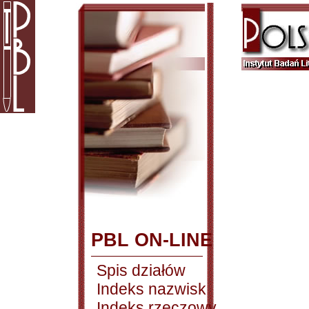
PBL ON-LINE
Spis działów
Indeks nazwisk
Indeks rzeczowy