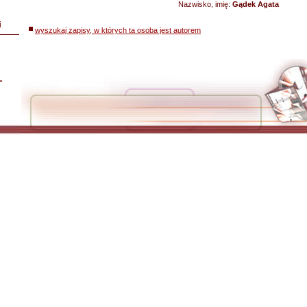
Nazwisko, imię:
Gądek Agata
i
wyszukaj zapisy, w których ta osoba jest autorem
L