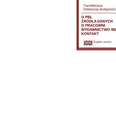
Transliteracja
Deklaracja dostępnośc
O PBL
ŹRÓDŁA DANYCH
O PRACOWNI
WYDAWNICTWO IB
KONTAKT
English version