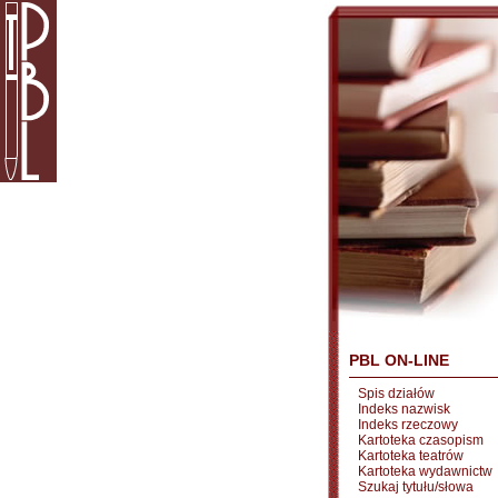
PBL ON-LINE
Spis działów
Indeks nazwisk
Indeks rzeczowy
Kartoteka czasopism
Kartoteka teatrów
Kartoteka wydawnictw
Szukaj tytułu/słowa