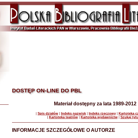
DOSTĘP ON-LINE DO PBL
Materiał dostępny za lata 1989-2012
|
Spis działów
|
Indeks nazwisk
|
Indeks rzeczowy
|
Kartoteka 
|
Kartoteka teatrów
|
Kartoteka wydawnictw
|
Szukaj tyt
INFORMACJE SZCZEGÓŁOWE O AUTORZE