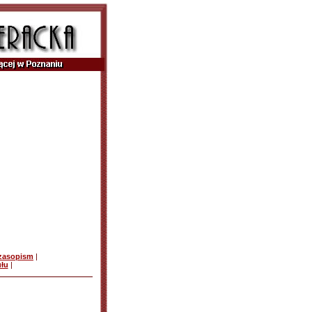
czasopism
|
ułu
|