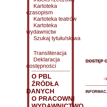
Kartoteka
czasopism
Kartoteka teatrów
Kartoteka
wydawnictw
Szukaj tytułu/słowa
Transliteracja
Deklaracja
DOSTĘP O
dostępności
O PBL
|
S
ŹRÓDŁA
DANYCH
INFORMAC
O PRACOWNI
WYDAWNICTWO