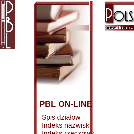
PBL ON-LINE
Spis działów
Indeks nazwisk
Indeks rzeczowy