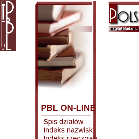
PBL ON-LINE
Spis działów
Indeks nazwisk
Indeks rzeczowy