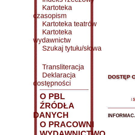
Kartoteka
czasopism
Kartoteka teatrów
Kartoteka
wydawnictw
Szukaj tytułu/słowa
Transliteracja
Deklaracja
DOSTĘP O
dostępności
O PBL
|
S
ŹRÓDŁA
DANYCH
INFORMAC
O PRACOWNI
WYDAWNICTWO