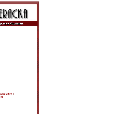
czasopism
|
ułu
|