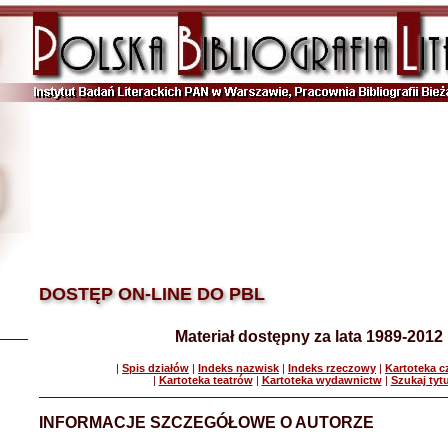
DOSTĘP ON-LINE DO PBL
Materiał dostępny za lata 1989-2012
|
Spis działów
|
Indeks nazwisk
|
Indeks rzeczowy
|
Kartoteka 
|
Kartoteka teatrów
|
Kartoteka wydawnictw
|
Szukaj tyt
INFORMACJE SZCZEGÓŁOWE O AUTORZE