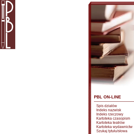
PBL ON-LINE
Spis działów
Indeks nazwisk
Indeks rzeczowy
Kartoteka czasopism
Kartoteka teatrów
Kartoteka wydawnictw
Szukaj tytułu/słowa