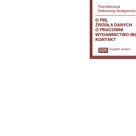
Transliteracja
Deklaracja dostępnośc
O PBL
ŹRÓDŁA DANYCH
O PRACOWNI
WYDAWNICTWO IB
KONTAKT
English version