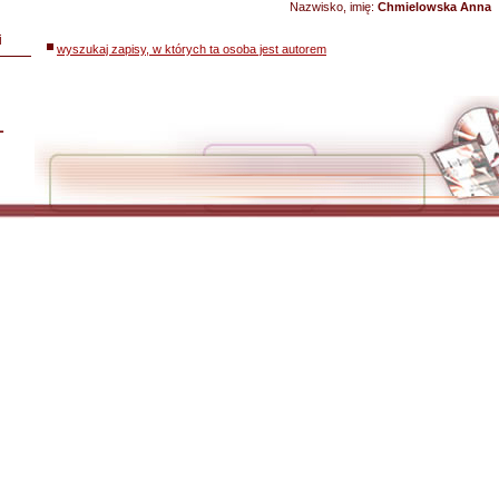
Nazwisko, imię:
Chmielowska Anna
i
wyszukaj zapisy, w których ta osoba jest autorem
L