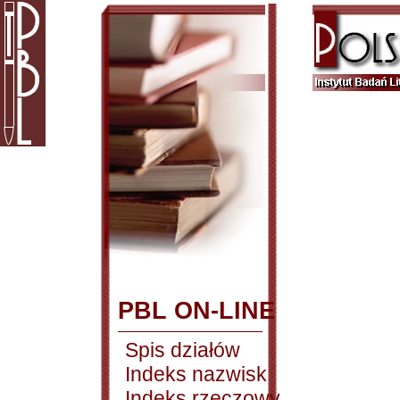
PBL ON-LINE
Spis działów
Indeks nazwisk
Indeks rzeczowy