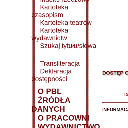
Kartoteka
czasopism
Kartoteka teatrów
Kartoteka
wydawnictw
Szukaj tytułu/słowa
Transliteracja
Deklaracja
DOSTĘP O
dostępności
O PBL
|
S
ŹRÓDŁA
DANYCH
INFORMAC
O PRACOWNI
WYDAWNICTWO