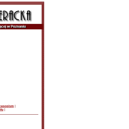
czasopism
|
ułu
|