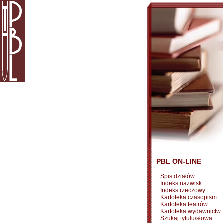
PBL ON-LINE
Spis działów
Indeks nazwisk
Indeks rzeczowy
Kartoteka czasopism
Kartoteka teatrów
Kartoteka wydawnictw
Szukaj tytułu/słowa