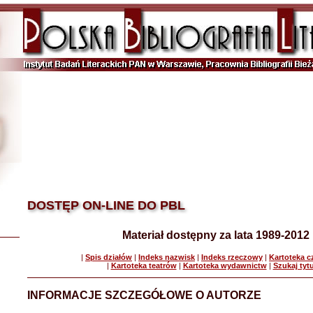
DOSTĘP ON-LINE DO PBL
Materiał dostępny za lata 1989-2012
|
Spis działów
|
Indeks nazwisk
|
Indeks rzeczowy
|
Kartoteka 
|
Kartoteka teatrów
|
Kartoteka wydawnictw
|
Szukaj tyt
INFORMACJE SZCZEGÓŁOWE O AUTORZE