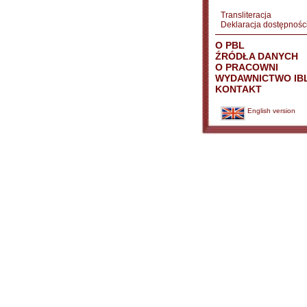
Transliteracja
Deklaracja dostępnośc
O PBL
ŹRÓDŁA DANYCH
O PRACOWNI
WYDAWNICTWO IB
KONTAKT
English version