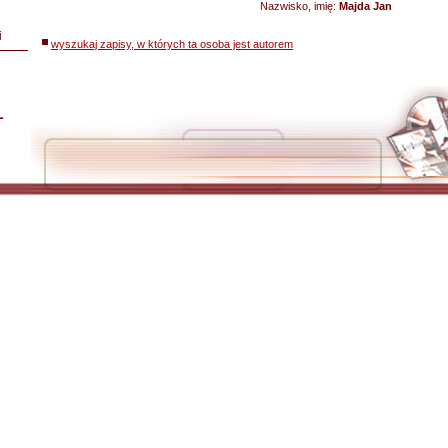
Nazwisko, imię:
Majda Jan
i
wyszukaj zapisy, w których ta osoba jest autorem
L