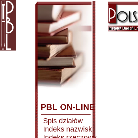
PBL ON-LINE
Spis działów
Indeks nazwisk
Indeks rzeczowy