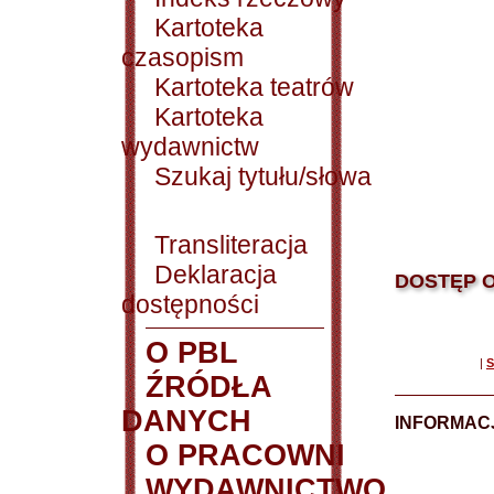
Kartoteka
czasopism
Kartoteka teatrów
Kartoteka
wydawnictw
Szukaj tytułu/słowa
Transliteracja
Deklaracja
DOSTĘP O
dostępności
O PBL
|
S
ŹRÓDŁA
DANYCH
INFORMAC
O PRACOWNI
WYDAWNICTWO