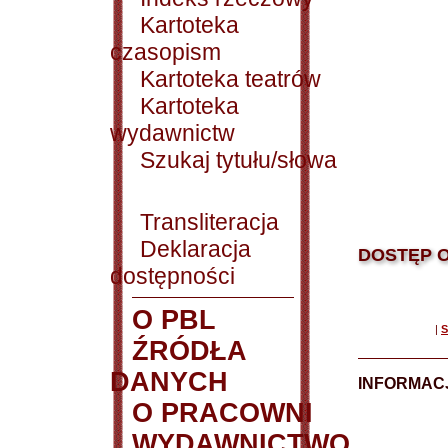
Kartoteka
czasopism
Kartoteka teatrów
Kartoteka
wydawnictw
Szukaj tytułu/słowa
Transliteracja
Deklaracja
DOSTĘP O
dostępności
O PBL
|
S
ŹRÓDŁA
DANYCH
INFORMAC
O PRACOWNI
WYDAWNICTWO