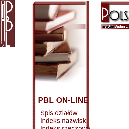
PBL ON-LINE
Spis działów
Indeks nazwisk
Indeks rzeczowy