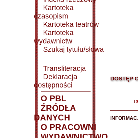
Kartoteka
czasopism
Kartoteka teatrów
Kartoteka
wydawnictw
Szukaj tytułu/słowa
Transliteracja
Deklaracja
DOSTĘP O
dostępności
O PBL
|
S
ŹRÓDŁA
DANYCH
INFORMAC
O PRACOWNI
WYDAWNICTWO