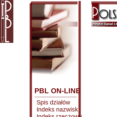
PBL ON-LINE
Spis działów
Indeks nazwisk
Indeks rzeczowy