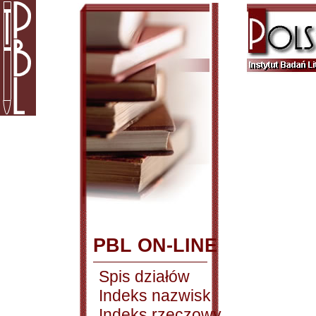
PBL ON-LINE
Spis działów
Indeks nazwisk
Indeks rzeczowy