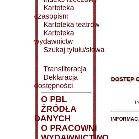
Kartoteka
czasopism
Kartoteka teatrów
Kartoteka
wydawnictw
Szukaj tytułu/słowa
Transliteracja
Deklaracja
DOSTĘP O
dostępności
O PBL
|
S
ŹRÓDŁA
DANYCH
INFORMAC
O PRACOWNI
WYDAWNICTWO