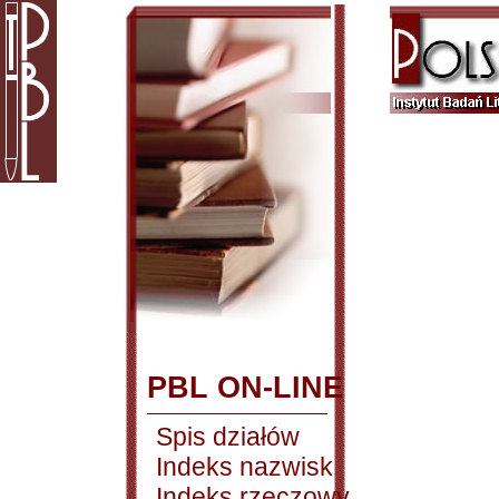
PBL ON-LINE
Spis działów
Indeks nazwisk
Indeks rzeczowy