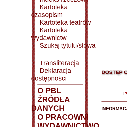
Kartoteka
czasopism
Kartoteka teatrów
Kartoteka
wydawnictw
Szukaj tytułu/słowa
Transliteracja
Deklaracja
DOSTĘP O
dostępności
O PBL
|
S
ŹRÓDŁA
DANYCH
INFORMAC
O PRACOWNI
WYDAWNICTWO