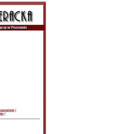
czasopism
|
ułu
|