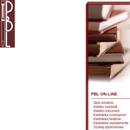
PBL ON-LINE
Spis działów
Indeks nazwisk
Indeks rzeczowy
Kartoteka czasopism
Kartoteka teatrów
Kartoteka wydawnictw
Szukaj tytułu/słowa