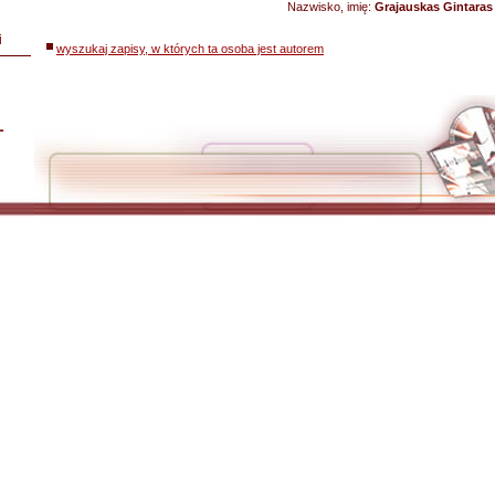
Nazwisko, imię:
Grajauskas Gintaras
i
wyszukaj zapisy, w których ta osoba jest autorem
L