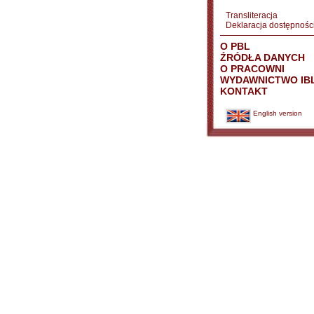
Transliteracja
Deklaracja dostępnośc
O PBL
ŹRÓDŁA DANYCH
O PRACOWNI
WYDAWNICTWO IB
KONTAKT
English version