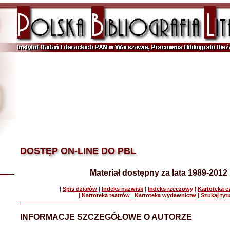
DOSTĘP ON-LINE DO PBL
Materiał dostępny za lata 1989-2012
|
Spis działów
|
Indeks nazwisk
|
Indeks rzeczowy
|
Kartoteka 
|
Kartoteka teatrów
|
Kartoteka wydawnictw
|
Szukaj tyt
INFORMACJE SZCZEGÓŁOWE O AUTORZE