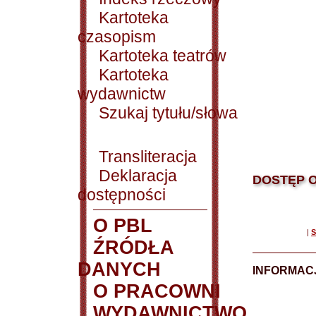
Kartoteka
czasopism
Kartoteka teatrów
Kartoteka
wydawnictw
Szukaj tytułu/słowa
Transliteracja
Deklaracja
DOSTĘP O
dostępności
O PBL
|
S
ŹRÓDŁA
DANYCH
INFORMAC
O PRACOWNI
WYDAWNICTWO