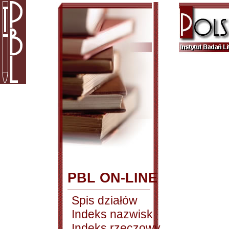
PBL ON-LINE
Spis działów
Indeks nazwisk
Indeks rzeczowy