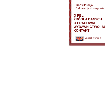
Transliteracja
Deklaracja dostępnośc
O PBL
ŹRÓDŁA DANYCH
O PRACOWNI
WYDAWNICTWO IB
KONTAKT
English version