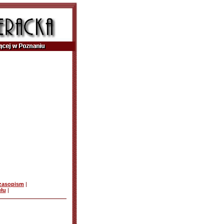
czasopism
|
ułu
|