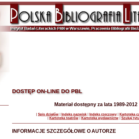
DOSTĘP ON-LINE DO PBL
Materiał dostępny za lata 1989-2012
|
Spis działów
|
Indeks nazwisk
|
Indeks rzeczowy
|
Kartoteka 
|
Kartoteka teatrów
|
Kartoteka wydawnictw
|
Szukaj tyt
INFORMACJE SZCZEGÓŁOWE O AUTORZE