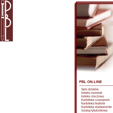
PBL ON-LINE
Spis działów
Indeks nazwisk
Indeks rzeczowy
Kartoteka czasopism
Kartoteka teatrów
Kartoteka wydawnictw
Szukaj tytułu/słowa