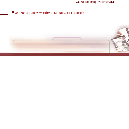
Nazwisko, imię:
Pol Renata
i
wyszukaj zapisy, w których ta osoba jest autorem
L