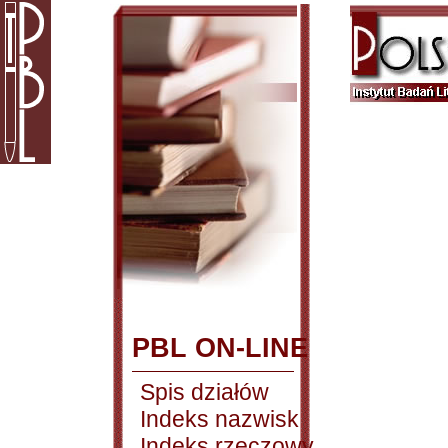
PBL ON-LINE
Spis działów
Indeks nazwisk
Indeks rzeczowy