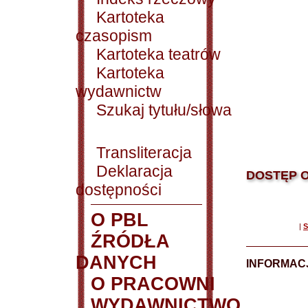
Kartoteka
czasopism
Kartoteka teatrów
Kartoteka
wydawnictw
Szukaj tytułu/słowa
Transliteracja
Deklaracja
DOSTĘP O
dostępności
O PBL
|
S
ŹRÓDŁA
DANYCH
INFORMAC
O PRACOWNI
WYDAWNICTWO