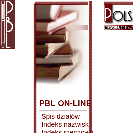
PBL ON-LINE
Spis działów
Indeks nazwisk
Indeks rzeczowy