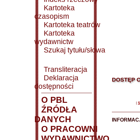
Kartoteka
czasopism
Kartoteka teatrów
Kartoteka
wydawnictw
Szukaj tytułu/słowa
Transliteracja
Deklaracja
DOSTĘP O
dostępności
O PBL
|
S
ŹRÓDŁA
DANYCH
INFORMAC
O PRACOWNI
WYDAWNICTWO