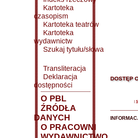
Kartoteka
czasopism
Kartoteka teatrów
Kartoteka
wydawnictw
Szukaj tytułu/słowa
Transliteracja
Deklaracja
DOSTĘP O
dostępności
O PBL
|
S
ŹRÓDŁA
DANYCH
INFORMAC
O PRACOWNI
WYDAWNICTWO