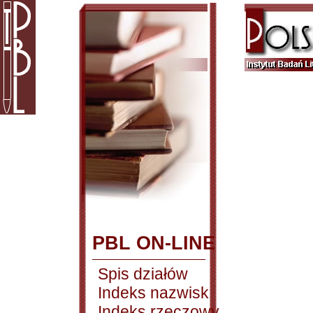
PBL ON-LINE
Spis działów
Indeks nazwisk
Indeks rzeczowy