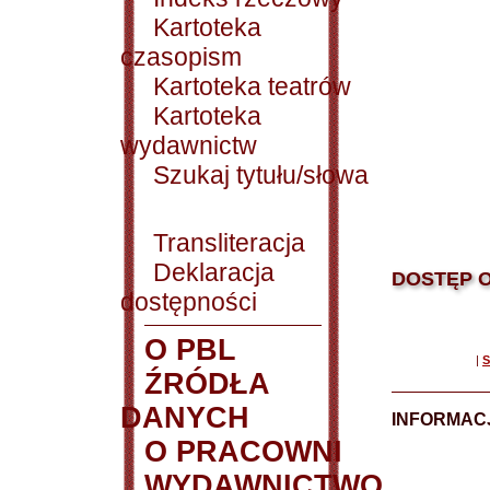
Kartoteka
czasopism
Kartoteka teatrów
Kartoteka
wydawnictw
Szukaj tytułu/słowa
Transliteracja
Deklaracja
DOSTĘP O
dostępności
O PBL
|
S
ŹRÓDŁA
DANYCH
INFORMAC
O PRACOWNI
WYDAWNICTWO