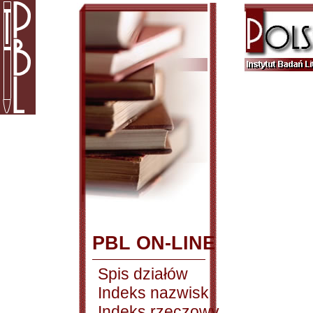
PBL ON-LINE
Spis działów
Indeks nazwisk
Indeks rzeczowy