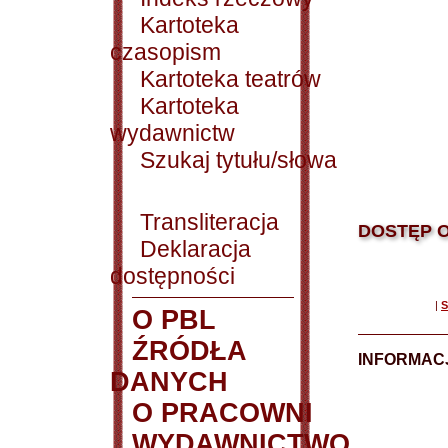
Kartoteka
czasopism
Kartoteka teatrów
Kartoteka
wydawnictw
Szukaj tytułu/słowa
Transliteracja
DOSTĘP O
Deklaracja
dostępności
|
S
O PBL
ŹRÓDŁA
INFORMAC
DANYCH
O PRACOWNI
WYDAWNICTWO