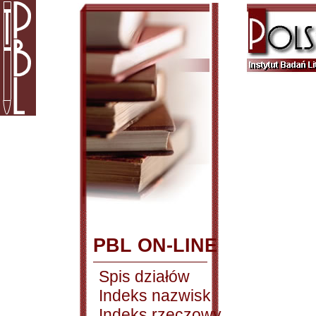
PBL ON-LINE
Spis działów
Indeks nazwisk
Indeks rzeczowy