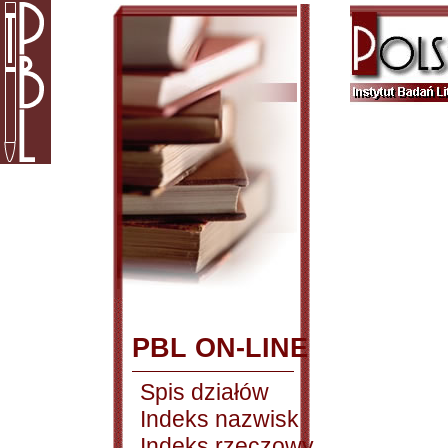
PBL ON-LINE
Spis działów
Indeks nazwisk
Indeks rzeczowy