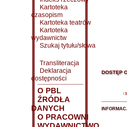
Kartoteka
czasopism
Kartoteka teatrów
Kartoteka
wydawnictw
Szukaj tytułu/słowa
Transliteracja
Deklaracja
DOSTĘP O
dostępności
O PBL
|
S
ŹRÓDŁA
DANYCH
INFORMAC
O PRACOWNI
WYDAWNICTWO