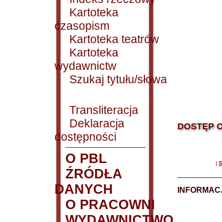
Kartoteka
czasopism
Kartoteka teatrów
Kartoteka
wydawnictw
Szukaj tytułu/słowa
Transliteracja
Deklaracja
DOSTĘP O
dostępności
O PBL
|
S
ŹRÓDŁA
DANYCH
INFORMAC
O PRACOWNI
WYDAWNICTWO