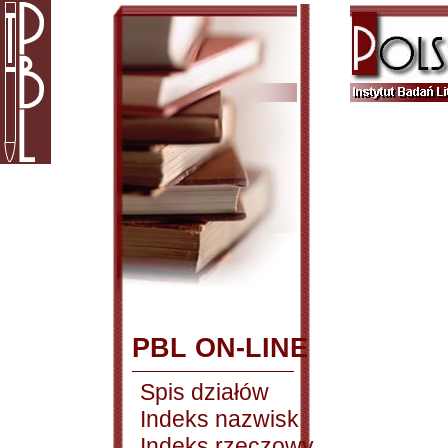
PBL ON-LINE
Spis działów
Indeks nazwisk
Indeks rzeczowy