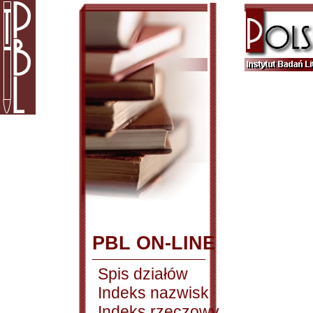
PBL ON-LINE
Spis działów
Indeks nazwisk
Indeks rzeczowy