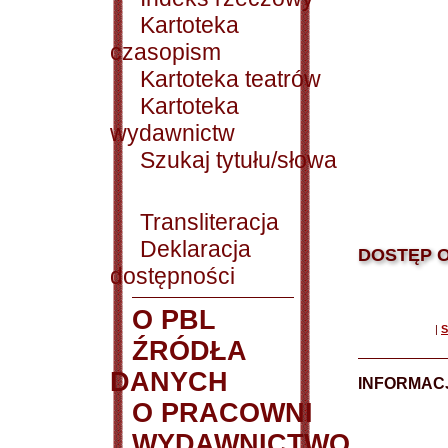
Kartoteka
czasopism
Kartoteka teatrów
Kartoteka
wydawnictw
Szukaj tytułu/słowa
Transliteracja
Deklaracja
DOSTĘP O
dostępności
O PBL
|
S
ŹRÓDŁA
DANYCH
INFORMAC
O PRACOWNI
WYDAWNICTWO