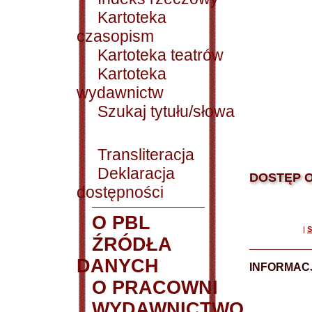
Kartoteka
czasopism
Kartoteka teatrów
Kartoteka
wydawnictw
Szukaj tytułu/słowa
Transliteracja
Deklaracja
DOSTĘP O
dostępności
O PBL
|
S
ŹRÓDŁA
DANYCH
INFORMAC
O PRACOWNI
WYDAWNICTWO