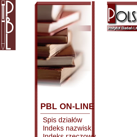
PBL ON-LINE
Spis działów
Indeks nazwisk
Indeks rzeczowy