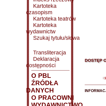
Kartoteka
czasopism
Kartoteka teatrów
Kartoteka
wydawnictw
Szukaj tytułu/słowa
Transliteracja
Deklaracja
DOSTĘP O
dostępności
O PBL
|
S
ŹRÓDŁA
DANYCH
INFORMAC
O PRACOWNI
WYDAWNICTWO