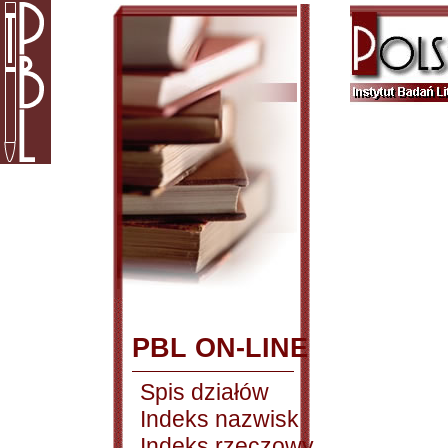
PBL ON-LINE
Spis działów
Indeks nazwisk
Indeks rzeczowy