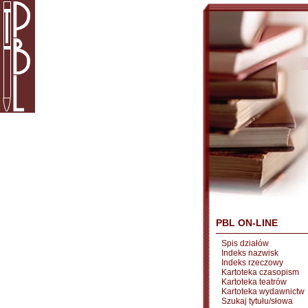
PBL ON-LINE
Spis działów
Indeks nazwisk
Indeks rzeczowy
Kartoteka czasopism
Kartoteka teatrów
Kartoteka wydawnictw
Szukaj tytułu/słowa