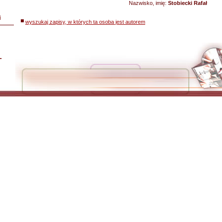
Nazwisko, imię:
Stobiecki Rafał
i
wyszukaj zapisy, w których ta osoba jest autorem
L