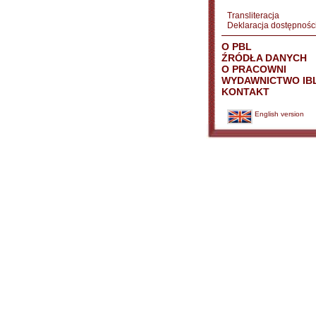
Transliteracja
Deklaracja dostępnośc
O PBL
ŹRÓDŁA DANYCH
O PRACOWNI
WYDAWNICTWO IB
KONTAKT
English version