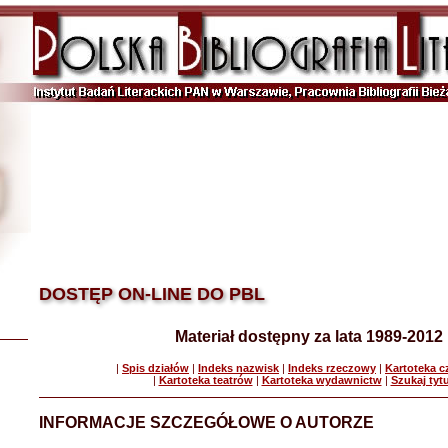
DOSTĘP ON-LINE DO PBL
Materiał dostępny za lata 1989-2012
|
Spis działów
|
Indeks nazwisk
|
Indeks rzeczowy
|
Kartoteka 
|
Kartoteka teatrów
|
Kartoteka wydawnictw
|
Szukaj tyt
INFORMACJE SZCZEGÓŁOWE O AUTORZE