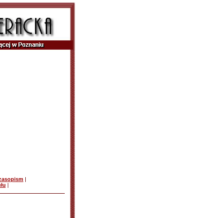
czasopism
|
ułu
|