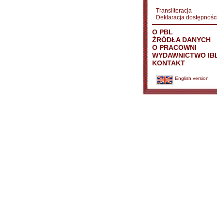
Transliteracja
Deklaracja dostępnośc
O PBL
ŹRÓDŁA DANYCH
O PRACOWNI
WYDAWNICTWO IB
KONTAKT
English version