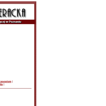
czasopism
|
ułu
|