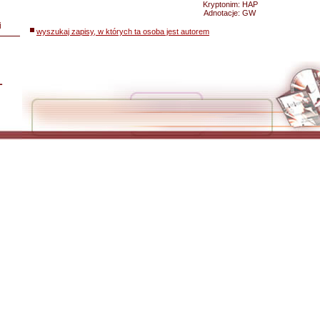
Kryptonim:
HAP
Adnotacje:
GW
i
wyszukaj zapisy, w których ta osoba jest autorem
L