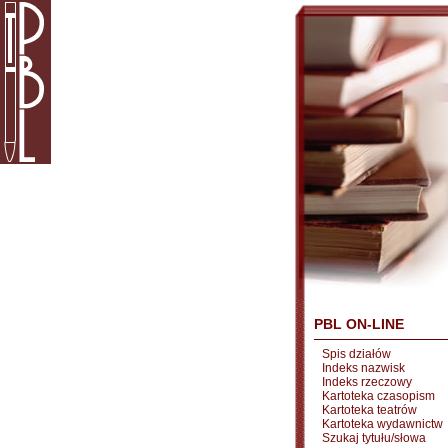
PBL ON-LINE
Spis działów
Indeks nazwisk
Indeks rzeczowy
Kartoteka czasopism
Kartoteka teatrów
Kartoteka wydawnictw
Szukaj tytułu/słowa