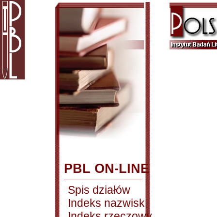
PBL ON-LINE
Spis działów
Indeks nazwisk
Indeks rzeczowy