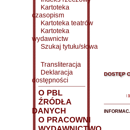
Kartoteka
czasopism
Kartoteka teatrów
Kartoteka
wydawnictw
Szukaj tytułu/słowa
Transliteracja
Deklaracja
DOSTĘP O
dostępności
O PBL
|
S
ŹRÓDŁA
DANYCH
INFORMAC
O PRACOWNI
WYDAWNICTWO