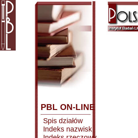
PBL ON-LINE
Spis działów
Indeks nazwisk
Indeks rzeczowy