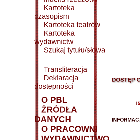
Kartoteka
czasopism
Kartoteka teatrów
Kartoteka
wydawnictw
Szukaj tytułu/słowa
Transliteracja
Deklaracja
DOSTĘP O
dostępności
O PBL
|
S
ŹRÓDŁA
DANYCH
INFORMAC
O PRACOWNI
WYDAWNICTWO